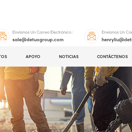
Envíanos Un Correo Electrónico :
Envíanos Un Corr
sale@detuogroup.com
henryliu@de
TOS
APOYO
NOTICIAS
CONTÁCTENOS