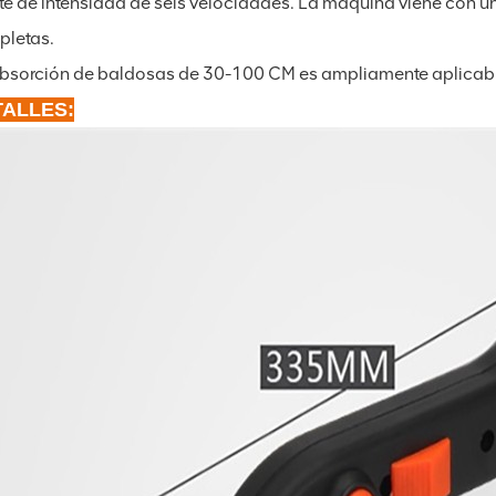
te de intensidad de seis velocidades. La máquina viene con u
letas.
bsorción de baldosas de 30-100 CM es ampliamente aplicabl
ALLES: