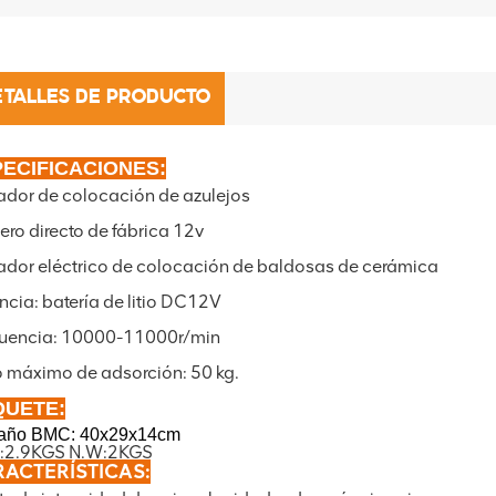
ETALLES DE PRODUCTO
ECIFICACIONES:
ador de colocación de azulejos
ero directo de fábrica 12v
ador eléctrico de colocación de baldosas de cerámica
ncia: batería de litio DC12V
uencia: 10000-11000r/min
 máximo de adsorción: 50 kg.
QUETE:
año BMC: 40x29x14cm
:2.9KGS N.W:2KGS
ACTERÍSTICAS: