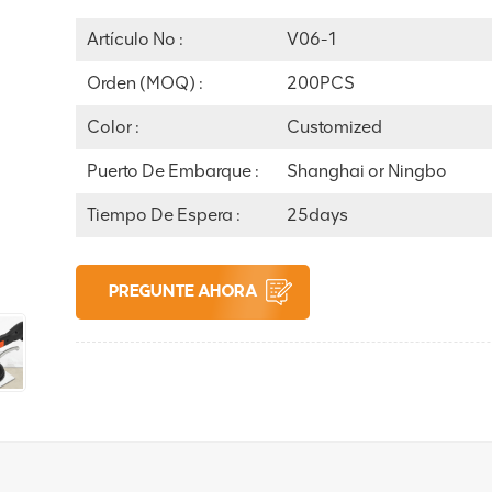
Artículo No :
V06-1
Orden (MOQ) :
200PCS
Color :
Customized
Puerto De Embarque :
Shanghai or Ningbo
Tiempo De Espera :
25days
PREGUNTE AHORA