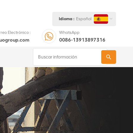
Idioma :
Español
eo Electrónico :
WhatsApp
tuogroup.com
0086-13913897316