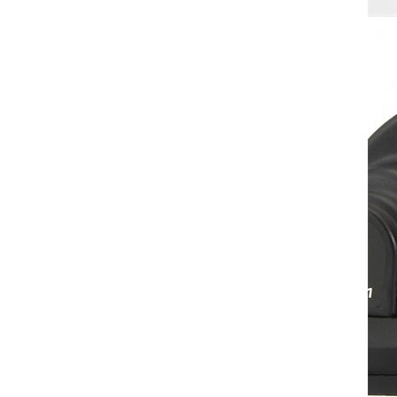
engranajes de mini
hormigonera
VER DETALLES
Embragues de 15 mm
de diámetro interior
para apisonador
VER DETALLES
Embragues de 19 mm
de diámetro interior
para apisonador
VER DETALLES
Embragues de 20 mm
de diámetro interior
para apisonador