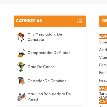
CATEGORÍAS
D
Mini Mezcladora De
ESP
Concreto
Vibr
Asid
Compactador De Platos
Vibr
Pote
Gato De Coche
Frec
Peso
Cortador De Caminos
PA
Máquina Ranuradora De
Tam
G.W
Pared
CAR