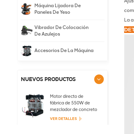
Ajus
Máquina Lijadora De
comp
Paneles De Yeso
La a
Vibrador De Colocación
DET
De Azulejos
Accesorios De La Máquina
NUEVOS PRODUCTOS
Motor directo de
fábrica de 550W de
mezclador de concreto
portátil
VER DETALLES