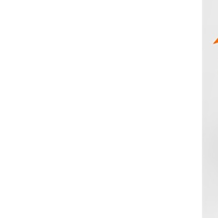
Motor directo de
fábrica de 800W de
mezclador de concreto
portátil
VER DETALLES
Motor directo de
fábrica de 850W de
mezclador de concreto
portátil
VER DETALLES
Directo de fábrica
375W Motorreductor
de mini hormigonera
VER DETALLES
Directo de fábrica
550W Motor de