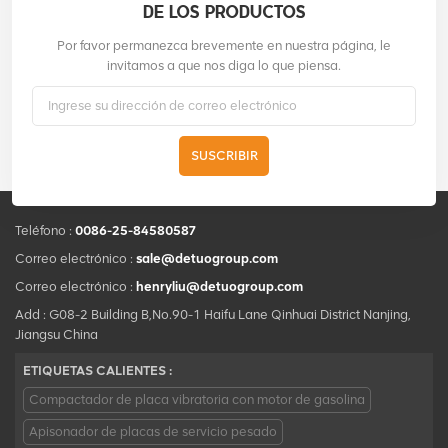
DE LOS PRODUCTOS
Por favor permanezca brevemente en nuestra página, le
invitamos a que nos diga lo que piensa.
SUSCRIBIR
Teléfono :
0086-25-84580587
Correo electrónico :
sale@detuogroup.com
Correo electrónico :
henryliu@detuogroup.com
Add : G08-2 Building B,No.90-1 Haifu Lane Qinhuai District Nanjing,
Jiangsu China
ETIQUETAS CALIENTES :
Compactador de placa vibratoria con motor de gasolina
Apisonador de placas de servicio pesado