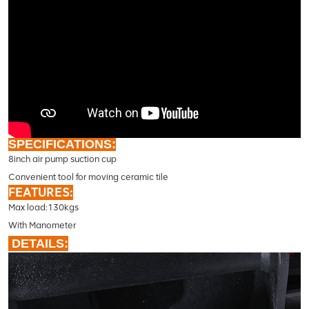
SPECIFICATIONS:
8inch air pump suction cup
Convenient tool for moving ceramic tile
FEATURES:
Max load:130kgs
With Manometer
DETAILS: