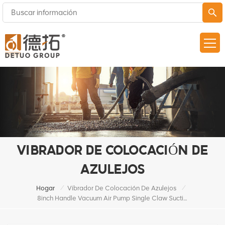
VIBRADOR DE COLOCACIÓN DE
AZULEJOS
/
/
Hogar
Vibrador De Colocación De Azulejos
8inch Handle Vacuum Air Pump Single Claw Suction Cup With Manometer