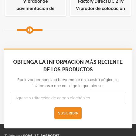
Vibrador de
Factory Direct DC 21v
pavimentación de
Vibrador de colocación
baldosas de cerámica
de baldosas de cerámica
con vibrador de alta
eficiencia DC 21v
OBTENGA LA INFORMACIÓN MÁS RECIENTE
DE LOS PRODUCTOS
Por favor permanezca brevemente en nuestra página, le
invitamos a que nos diga lo que piensa.
SUSCRIBIR
Teléfono :
0086-25-84580587