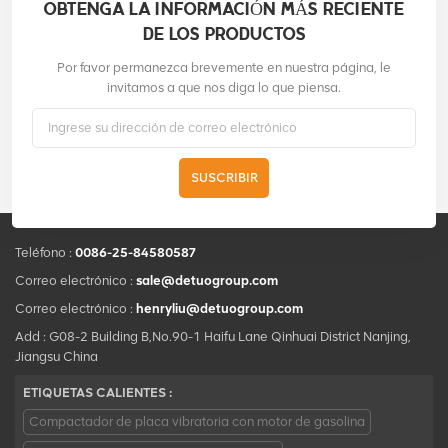
OBTENGA LA INFORMACIÓN MÁS RECIENTE
DE LOS PRODUCTOS
Por favor permanezca brevemente en nuestra página, le
invitamos a que nos diga lo que piensa.
SUSCRIBIR
Teléfono :
0086-25-84580587
Correo electrónico :
sale@detuogroup.com
Correo electrónico :
henryliu@detuogroup.com
Add : G08-2 Building B,No.90-1 Haifu Lane Qinhuai District Nanjing,
Jiangsu China
ETIQUETAS CALIENTES :
Compactador de placa vibratoria con motor de gasolina