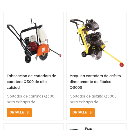
Fabricación de cortadora de
Máquina cortadora de asfalto
carretera Q300 de alta
directamente de fábrica
calidad
Q300S
Cortador de caminos Q300
Cortador de asfalto Q300S
para trabajos de
para trabajos de
construcciónMango de agarre
construcciónMango de agarre
DETALLE
DETALLE
cómodo Tanque de agua fácil
cómodo Manivela de
de quitar Cuchillas opcionales
funcionamiento para ajustar
Durabel Robusto conjunto de
fácilmente la profundidad de