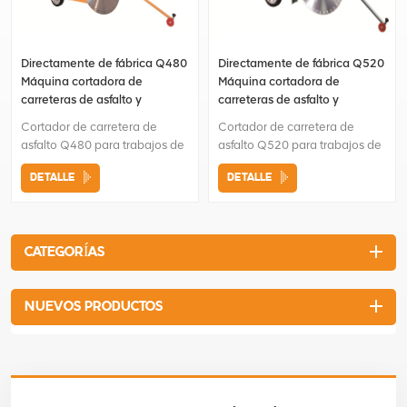
Directamente de fábrica Q480
Directamente de fábrica Q520
Máquina cortadora de
Máquina cortadora de
carreteras de asfalto y
carreteras de asfalto y
hormigón
hormigón
Cortador de carretera de
Cortador de carretera de
asfalto Q480 para trabajos de
asfalto Q520 para trabajos de
construcciónAsa de agarre
construcciónMango de agarre
DETALLE
DETALLE
ergonómica y cómoda Haga
ergonómico y cómodo Es una
que el tanque de agua grande
máquina cortadora de
se conecte con la cuchilla
hormigón asfáltico de tipo
mediante una manguera El
semiautomático. La cubierta
CATEGORÍAS
dispositivo de elevación está
del disco de corte fue fácil de
bloqueado manualmente.
montar.
NUEVOS PRODUCTOS