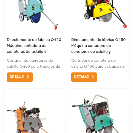
antioxidanteO
de ladrillo
Directamente de fábrica Q420
Directamente de fábrica Q450
Máquina cortadora de
Máquina cortadora de
carreteras de asfalto y
carreteras de asfalto y
hormigón
hormigón
Cortador de carreteras de
Cortador de carretera de
asfalto Q400 para trabajos de
asfalto Q450 para trabajos de
construcciónAsa de agarre
construcciónMango de agarre
DETALLE
DETALLE
ergonómica y cómoda El
ergonómico y cómodo El
tanque de agua grande podría
tanque de agua de plástico
enfriar la cuchilla con una
está libre de
manguera La cuchilla de corte
corrosión. Alfombrilla de goma
opcional está disponible a
opcional para la
pedido
compactación de pavimentos
de ladrillo