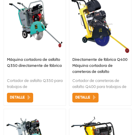
rueda indicadora ajustable
corte Cuchillas opcionales
Durabel Fácil desmontaje,
tanque antioxidante.
Máquina cortadora de asfalto
Directamente de fábrica Q400
Q350 directamente de fábrica
Máquina cortadora de
carreteras de asfalto
Cortador de asfalto Q350 para
Cortador de carreteras de
trabajos de
asfalto Q400 para trabajos de
construcciónMango de agarre
construcciónMango de agarre
DETALLE
DETALLE
ergonómico y
ergonómico y
cómodo Manivela de
cómodo Manivela de
funcionamiento para ajustar
funcionamiento para ajustar
fácilmente la profundidad de
fácilmente la profundidad de
corte Cuchilla de corte
corte Alfombrilla de goma
opcional disponible Fácil
opcional para la
desmontaje, tanque
compactación de pavimentos