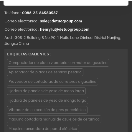
Teléfono :
0086-25-84580587
Correo electrónico :
sale@detuogroup.com
Correo electrónico :
henryliu@detuogroup.com
Add : G08-2 Building B,No.90-1 Haifu Lane Qinhuai District Nanjing,
Jiangsu China
ETIQUETAS CALIENTES :
Compactador de placa vibratoria con motor de gasolina
Apisonador de placas de servicio pesado
Proveedor de cortadoras de carreteras a gasolina
lijadora de paneles de yeso de mano larga
lijadora de paneles de yeso de mango largo
Vibrador de colocación de gres porcelánico
Máquina cortadora manual de azulejos de cerámica
Máquina ranuradora de pared eléctrica