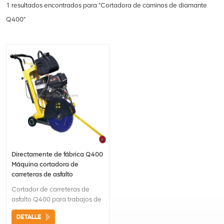
1 resultados encontrados para "Cortadora de caminos de diamante
Q400"
Directamente de fábrica Q400
Máquina cortadora de
carreteras de asfalto
Cortador de carreteras de
asfalto Q400 para trabajos de
construcciónMango de agarre
DETALLE
ergonómico y