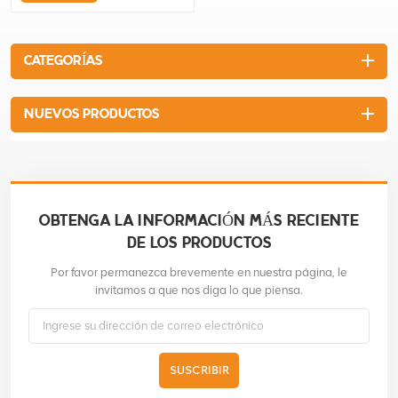
cómodo Manivela de
funcionamiento para ajustar
fácilmente la profundidad de
CATEGORÍAS
corte Alfombrilla de goma
opcional para la
compactación de pavimentos
NUEVOS PRODUCTOS
de ladrillo
OBTENGA LA INFORMACIÓN MÁS RECIENTE
DE LOS PRODUCTOS
Por favor permanezca brevemente en nuestra página, le
invitamos a que nos diga lo que piensa.
SUSCRIBIR