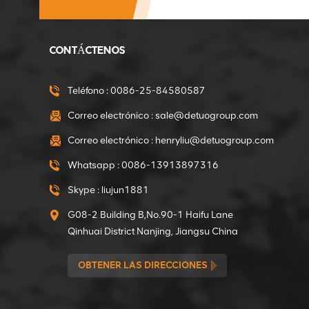
mezclador de concreto
portátil
VER DETALLES
CONTÁCTENOS
Directo de fábrica
375W Motorreductor
Teléfono :
0086-25-84580587
de mini hormigonera
Correo electrónico :
sale@detuogroup.com
VER DETALLES
Correo electrónico :
henryliu@detuogroup.com
Directo de fábrica
Whatsapp :
0086-13913897316
550W Motor de
engranajes de mini
Skype :
liujun1881
hormigonera
VER DETALLES
G08-2 Building B,No.90-1 Haifu Lane
Qinhuai District Nanjing, Jiangsu China
Embragues de 15 mm
OBTENER LAS DIRECCIONES
de diámetro interior
para apisonador
VER DETALLES