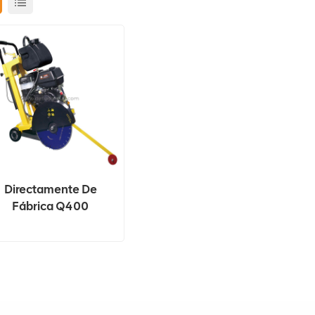
Directamente De
Fábrica Q400
Máquina Cortadora
De Carreteras De
Asfalto