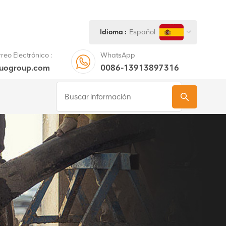
Idioma :
Español
eo Electrónico :
WhatsApp
tuogroup.com
0086-13913897316