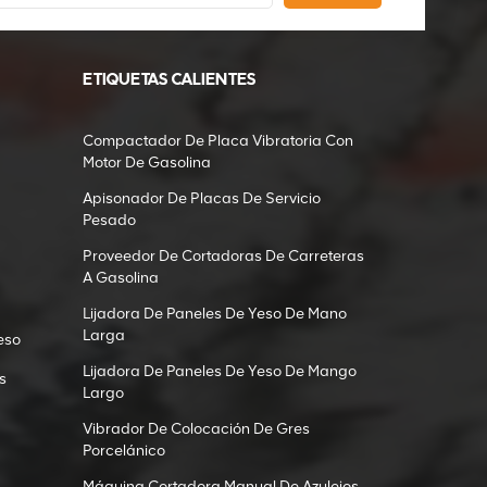
ETIQUETAS CALIENTES
Compactador De Placa Vibratoria Con
Motor De Gasolina
Apisonador De Placas De Servicio
Pesado
Proveedor De Cortadoras De Carreteras
A Gasolina
Lijadora De Paneles De Yeso De Mano
Larga
eso
Lijadora De Paneles De Yeso De Mango
s
Largo
Vibrador De Colocación De Gres
Porcelánico
Máquina Cortadora Manual De Azulejos