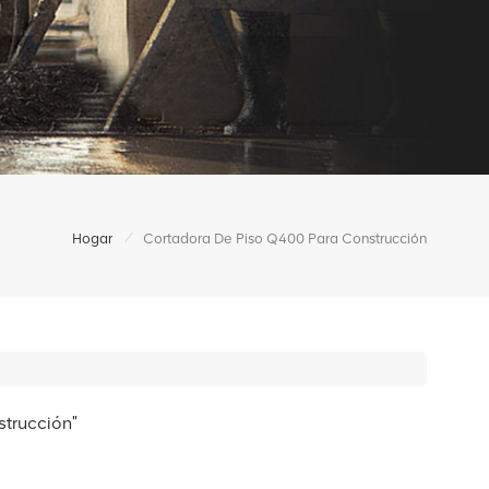
/
Hogar
Cortadora De Piso Q400 Para Construcción
strucción"