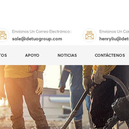
Envíanos Un Correo Electrónico :
Envíanos Un Corr
sale@detuogroup.com
henryliu@de
TOS
APOYO
NOTICIAS
CONTÁCTENOS