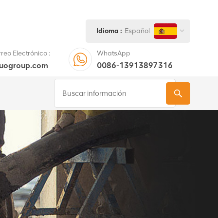
Idioma :
Español
eo Electrónico :
WhatsApp
tuogroup.com
0086-13913897316