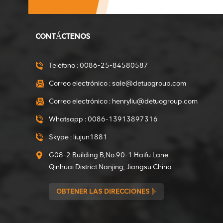
mezclador de concreto
portátil
VER DETALLES
CONTÁCTENOS
Directo de fábrica
375W Motorreductor
Teléfono :
0086-25-84580587
de mini hormigonera
Correo electrónico :
sale@detuogroup.com
VER DETALLES
Correo electrónico :
henryliu@detuogroup.com
Directo de fábrica
Whatsapp :
0086-13913897316
550W Motor de
engranajes de mini
Skype :
liujun1881
hormigonera
VER DETALLES
G08-2 Building B,No.90-1 Haifu Lane
Qinhuai District Nanjing, Jiangsu China
Embragues de 15 mm
OBTENER LAS DIRECCIONES
de diámetro interior
para apisonador
VER DETALLES