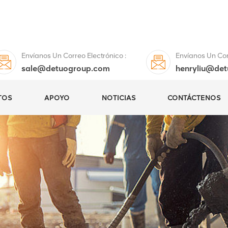
Envíanos Un Correo Electrónico :
Envíanos Un Corr
sale@detuogroup.com
henryliu@de
TOS
APOYO
NOTICIAS
CONTÁCTENOS