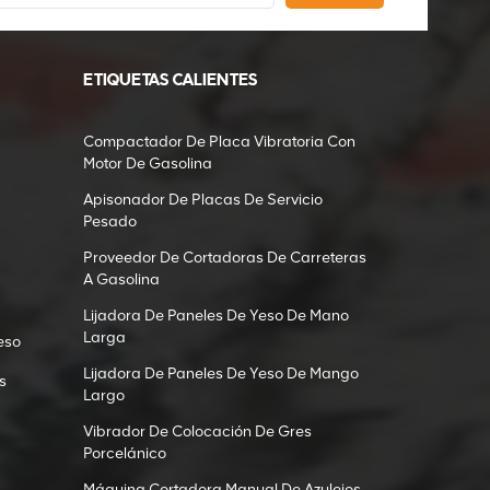
ETIQUETAS CALIENTES
Compactador De Placa Vibratoria Con
Motor De Gasolina
Apisonador De Placas De Servicio
Pesado
Proveedor De Cortadoras De Carreteras
A Gasolina
Lijadora De Paneles De Yeso De Mano
Larga
eso
Lijadora De Paneles De Yeso De Mango
s
Largo
Vibrador De Colocación De Gres
Porcelánico
Máquina Cortadora Manual De Azulejos