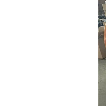
hormigonera
VER DETALLES
Embragues de 15 mm
de diámetro interior
para apisonador
VER DETALLES
Embragues de 19 mm
de diámetro interior
para apisonador
VER DETALLES
Embragues de 20 mm
de diámetro interior
para apisonador
VER DETALLES