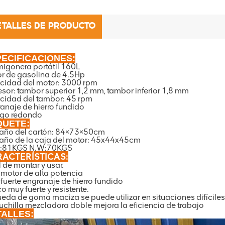
ETALLES DE PRODUCTO
ECIFICACIONES:
igonera portátil 160L
r de gasolina de 4.5Hp
cidad del motor: 3000 rpm
sor: tambor superior 1,2 mm, tambor inferior 1,8 mm
cidad del tambor: 45 rpm
anaje de hierro fundido
go redondo
QUETE:
ño del cartón: 84×73×50cm
ño de la caja del motor: 45x44x45cm
:81KGS N.W:70KGS
ACTERÍSTICAS:
l de montar y usar.
motor de alta potencia
fuerte engranaje de hierro fundido
o muy fuerte y resistente.
ueda de goma maciza se puede utilizar en situaciones difíciles
uchilla mezcladora doble mejora la eficiencia de trabajo
ALLES: