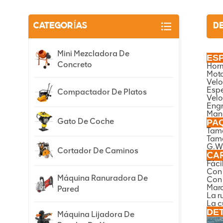
CATEGORÍAS
D
Mini Mezcladora De
ESP
Concreto
Horm
Moto
Velo
Espe
Compactador De Platos
Velo
Engr
Man
Gato De Coche
PA
Tama
Tama
G.W
Cortador De Caminos
CAR
Fáci
Con 
Máquina Ranuradora De
Con 
Marc
Pared
La r
La c
DET
Máquina Lijadora De