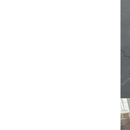
mezclador de concreto
portátil
VER DETALLES
Motor directo de
fábrica de 850W de
mezclador de concreto
portátil
VER DETALLES
Directo de fábrica
375W Motorreductor
de mini hormigonera
VER DETALLES
Directo de fábrica
550W Motor de
engranajes de mini