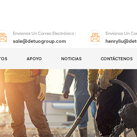
Envíanos Un Correo Electrónico :
Envíanos Un Corr
sale@detuogroup.com
henryliu@de
TOS
APOYO
NOTICIAS
CONTÁCTENOS