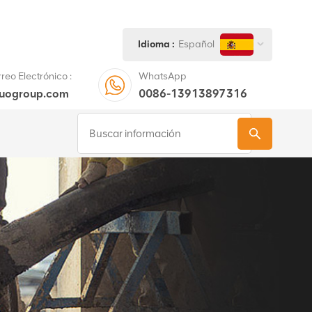
Idioma :
Español
eo Electrónico :
WhatsApp
tuogroup.com
0086-13913897316