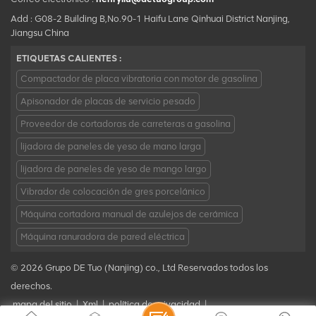
Add : G08-2 Building B,No.90-1 Haifu Lane Qinhuai District Nanjing,
Jiangsu China
ETIQUETAS CALIENTES :
Compactador de placa vibratoria con motor de gasolina
Apisonador de placas de servicio pesado
Proveedor de cortadoras de carreteras a gasolina
lijadora de paneles de yeso de mano larga
lijadora de paneles de yeso de mango largo
Vibrador de colocación de gres porcelánico
Máquina cortadora manual de azulejos de cerámica
Máquina ranuradora de pared eléctrica
© 2026 Grupo DE Tuo (Nanjing) co., Ltd Reservados todos los
derechos.
mapa del sitio
|
Xml
|
política de privacidad
|