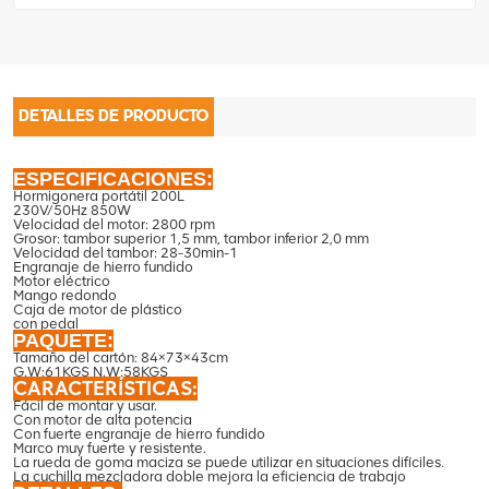
DETALLES DE PRODUCTO
ESPECIFICACIONES:
Hormigonera portátil 200L
230V/50Hz 850W
Velocidad del motor: 2800 rpm
Grosor: tambor superior 1,5 mm, tambor inferior 2,0 mm
Velocidad del tambor: 28-30min-1
Engranaje de hierro fundido
Motor eléctrico
Mango redondo
Caja de motor de plástico
con pedal
PAQUETE:
Tamaño del cartón: 84×73×43cm
G.W:61KGS N.W:58KGS
CARACTERÍSTICAS:
Fácil de montar y usar.
Con motor de alta potencia
Con fuerte engranaje de hierro fundido
Marco muy fuerte y resistente.
La rueda de goma maciza se puede utilizar en situaciones difíciles.
La cuchilla mezcladora doble mejora la eficiencia de trabajo