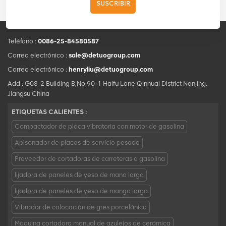
SUSCRIBIR
Teléfono :
0086-25-84580587
Correo electrónico :
sale@detuogroup.com
Correo electrónico :
henryliu@detuogroup.com
Add : G08-2 Building B,No.90-1 Haifu Lane Qinhuai District Nanjing,
Jiangsu China
ETIQUETAS CALIENTES :
Compactador de placa vibratoria con motor de gasolina
Apisonador de placas de servicio pesado
Proveedor de cortadoras de carreteras a gasolina
lijadora de paneles de yeso de mano larga
lijadora de paneles de yeso de mango largo
Vibrador de colocación de gres porcelánico
Máquina cortadora manual de azulejos de cerámica