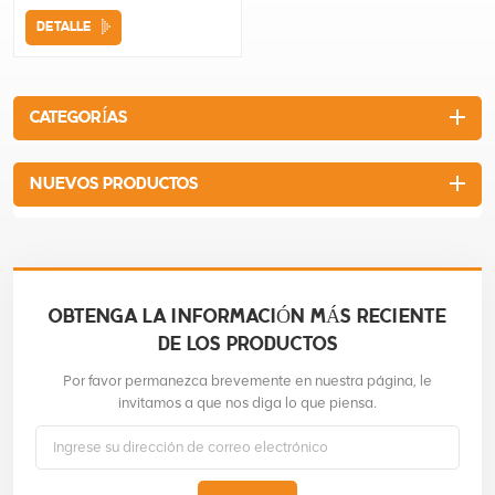
tambor 120LTipo de material
DETALLE
del tambor: PoliTamaño del
neumático (pulg.): 13 x 4
CATEGORÍAS
NUEVOS PRODUCTOS
OBTENGA LA INFORMACIÓN MÁS RECIENTE
DE LOS PRODUCTOS
Por favor permanezca brevemente en nuestra página, le
invitamos a que nos diga lo que piensa.