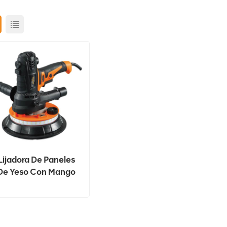
Lijadora De Paneles
De Yeso Con Mango
Corto DT7158B
900W Con Luz LED