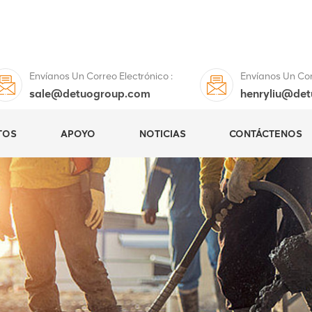
Envíanos Un Correo Electrónico :
Envíanos Un Corr
sale@detuogroup.com
henryliu@de
TOS
APOYO
NOTICIAS
CONTÁCTENOS