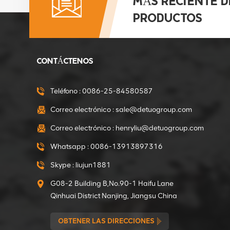
MÁS RECIENTE D
Motor directo de
fábrica de 850W de
PRODUCTOS
mezclador de concreto
portátil
VER DETALLES
CONTÁCTENOS
Directo de fábrica
375W Motorreductor
Teléfono :
0086-25-84580587
de mini hormigonera
Correo electrónico :
sale@detuogroup.com
VER DETALLES
Correo electrónico :
henryliu@detuogroup.com
Directo de fábrica
Whatsapp :
0086-13913897316
550W Motor de
engranajes de mini
Skype :
liujun1881
hormigonera
VER DETALLES
G08-2 Building B,No.90-1 Haifu Lane
Qinhuai District Nanjing, Jiangsu China
Embragues de 15 mm
OBTENER LAS DIRECCIONES
de diámetro interior