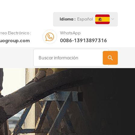
Idioma :
Español
eo Electrónico :
WhatsApp
tuogroup.com
0086-13913897316