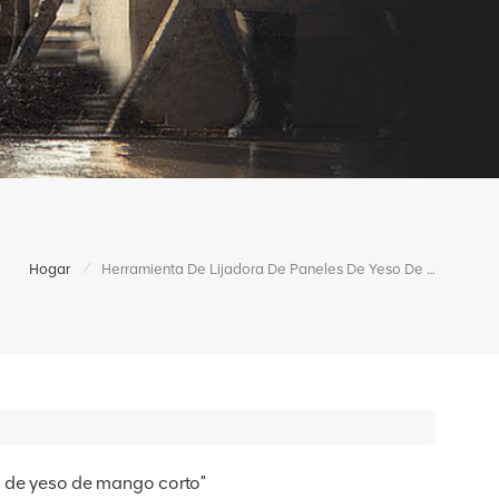
/
Hogar
Herramienta De Lijadora De Paneles De Yeso De Mango Corto
s de yeso de mango corto"