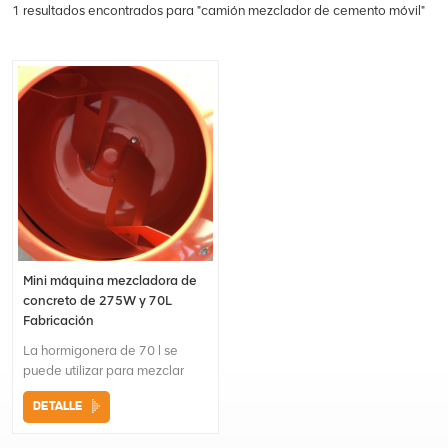
1 resultados encontrados para "camión mezclador de cemento móvil"
Mini máquina mezcladora de
concreto de 275W y 70L
Fabricación
La hormigonera de 70 l se
puede utilizar para mezclar
barro, yeso, cemento, etc.Es
DETALLE
una herramienta conveniente
tanto para la construcción