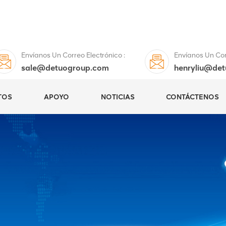
Envíanos Un Correo Electrónico :
Envíanos Un Corr
sale@detuogroup.com
henryliu@de
TOS
APOYO
NOTICIAS
CONTÁCTENOS