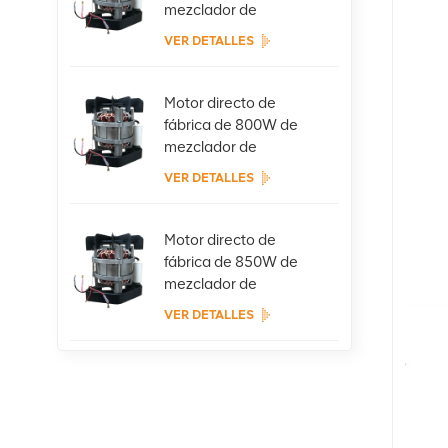
mezclador de
concreto portátil
VER DETALLES
Motor directo de
fábrica de 800W de
mezclador de
concreto portátil
VER DETALLES
Motor directo de
fábrica de 850W de
mezclador de
concreto portátil
VER DETALLES
Directo de fábrica
375W Motorreductor
de mini hormigonera