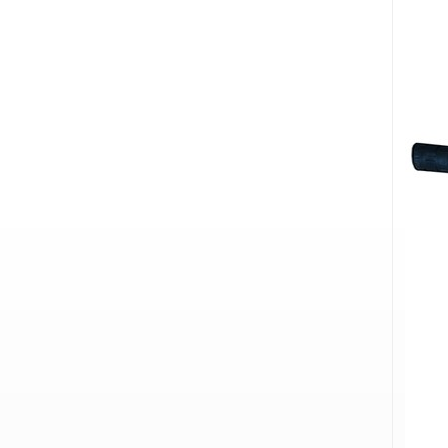
VER DETALLES
Directo de fábrica
550W Motor de
engranajes de mini
hormigonera
VER DETALLES
Embragues de 15 mm
de diámetro interior
para apisonador
VER DETALLES
Embragues de 19 mm
de diámetro interior
para apisonador
VER DETALLES