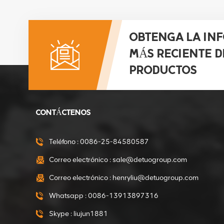
OBTENGA LA IN
MÁS RECIENTE D
PRODUCTOS
CONTÁCTENOS
Teléfono :
0086-25-84580587
Correo electrónico :
sale@detuogroup.com
Correo electrónico :
henryliu@detuogroup.com
Whatsapp :
0086-13913897316
Skype :
liujun1881