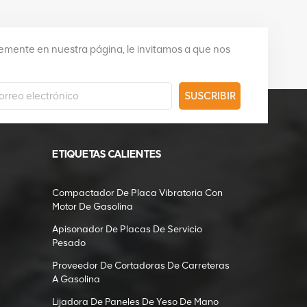
mente en nuestra página, le invitamos a que nos
SUSCRIBIR
ETIQUETAS CALIENTES
Compactador De Placa Vibratoria Con
Motor De Gasolina
Apisonador De Placas De Servicio
Pesado
Proveedor De Cortadoras De Carreteras
A Gasolina
Lijadora De Paneles De Yeso De Mano