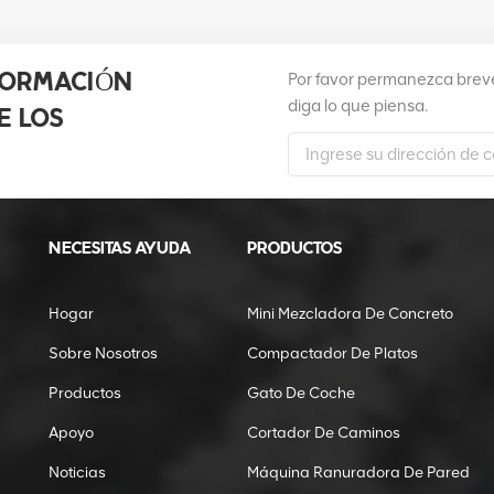
Por favor permanezca breve
FORMACIÓN
diga lo que piensa.
E LOS
NECESITAS AYUDA
PRODUCTOS
Hogar
Mini Mezcladora De Concreto
Sobre Nosotros
Compactador De Platos
Productos
Gato De Coche
Apoyo
Cortador De Caminos
Noticias
Máquina Ranuradora De Pared