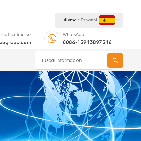
Idioma :
Español
eo Electrónico :
WhatsApp
tuogroup.com
0086-13913897316