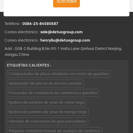
SUSCRIBIR
Teléfono :
0086-25-84580587
Correo electrónico :
sale@detuogroup.com
Correo electrónico :
henryliu@detuogroup.com
Add : G08-2 Building B,No.90-1 Haifu Lane Qinhuai District Nanjing,
Jiangsu China
ETIQUETAS CALIENTES :
Compactador de placa vibratoria con motor de gasolina
Apisonador de placas de servicio pesado
Proveedor de cortadoras de carreteras a gasolina
lijadora de paneles de yeso de mano larga
lijadora de paneles de yeso de mango largo
Vibrador de colocación de gres porcelánico
Máquina cortadora manual de azulejos de cerámica